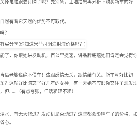
掉电脑跑去订购了呢？先别急，让咱给您再分析下购买新车的好
自然有着它天然的优势不可取代。
吗？
了，你跟她讲发动机，百公里提速，讲品牌底蕴她们肯定会觉得
借老婆也绝不借车！这跟感情无关，跟情结有关。新车就好比初
车？这就好比暗恋了好几年的女神，有一天她答应跟你交往了却发
，但……（有点夸张，但话粗理不粗）
水、有无大修过？发动机是否动过？这些都会影响车子的价格，
省心。