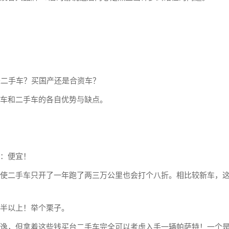
二手车？买国产还是合资车？
车和二手车的各自优势与缺点。
：便宜！
二手车只开了一年跑了两三万公里也会打个八折。相比较新车，
半以上！举个栗子。
，但拿着这些钱买台二手车完全可以考虑入手一辆帕萨特！一个